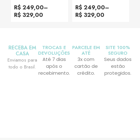
Avaliação
Avaliação
0
0
R$
249,00
–
R$
249,00
–
de
de
5
5
R$
329,00
R$
329,00
RECEBA EM
TROCAS E
PARCELE EM
SITE 100%
DEVOLUÇÕES
ATÉ
SEGURO
CASA
Até 7 dias
3x com
Seus dados
Enviamos para
após o
cartão de
estão
todo o Brasil.
recebimento.
crédito.
protegidos.