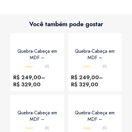
Você também pode gostar
Quebra-Cabeça em
Quebra-Cabeça em
MDF –
MDF –
(0)
(0)
Avaliação
Avaliação
0
0
R$
249,00
–
R$
249,00
–
de
de
5
5
R$
329,00
R$
329,00
Quebra-Cabeça em
Quebra-Cabeça em
MDF –
MDF –
(0)
(0)