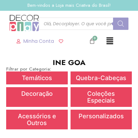
Bem-vindos a Loja mais Criativa do Brasil!
Minha Conta
INE GOA
Filtrar por Categoria:
Temáticos
Quebra-Cabeças
Decoração
Coleções
Especiais
Acessórios e
Personalizados
Outros