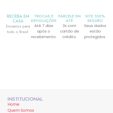
RECEBA EM
TROCAS E
PARCELE EM
SITE 100%
DEVOLUÇÕES
ATÉ
SEGURO
CASA
Até 7 dias
3x com
Seus dados
Enviamos para
após o
cartão de
estão
todo o Brasil.
recebimento.
crédito.
protegidos.
INSTITUCIONAL
Home
Quem Somos