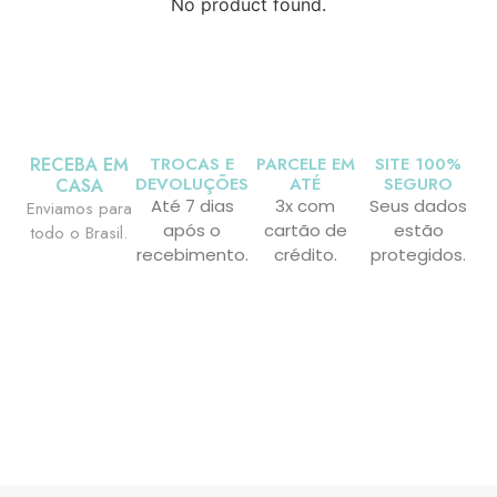
No product found.
RECEBA EM
TROCAS E
PARCELE EM
SITE 100%
DEVOLUÇÕES
ATÉ
SEGURO
CASA
Até 7 dias
3x com
Seus dados
Enviamos para
após o
cartão de
estão
todo o Brasil.
recebimento.
crédito.
protegidos.