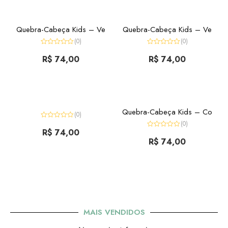
Quebra-Cabeça Kids – Ve
Quebra-Cabeça Kids – Ve
(0)
(0)
Avaliação
Avaliação
0
R$
74,00
0
R$
74,00
de
de
5
5
Quebra-Cabeça Kids – Co
(0)
(0)
Avaliação
0
R$
74,00
Avaliação
de
0
R$
74,00
5
de
5
MAIS VENDIDOS