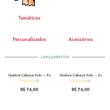
Temáticos
Personalizados
Acessórios
LANÇAMENTOS
Quebra-Cabeça Kids – Es
Quebra-Cabeça Kids – Es
(0)
(0)
Avaliação
Avaliação
0
R$
74,00
0
R$
74,00
de
de
5
5