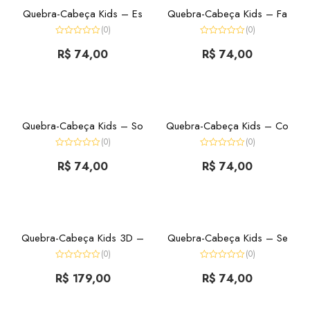
Quebra-Cabeça Kids – Es
Quebra-Cabeça Kids – Fa
(0)
(0)
Avaliação
Avaliação
0
R$
74,00
0
R$
74,00
de
de
5
5
Quebra-Cabeça Kids – So
Quebra-Cabeça Kids – Co
(0)
(0)
Avaliação
Avaliação
0
R$
74,00
0
R$
74,00
de
de
5
5
Quebra-Cabeça Kids 3D –
Quebra-Cabeça Kids – Se
(0)
(0)
Avaliação
Avaliação
0
R$
179,00
0
R$
74,00
de
de
5
5