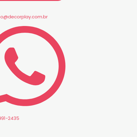
to@decorplay.com.br
8991-2435