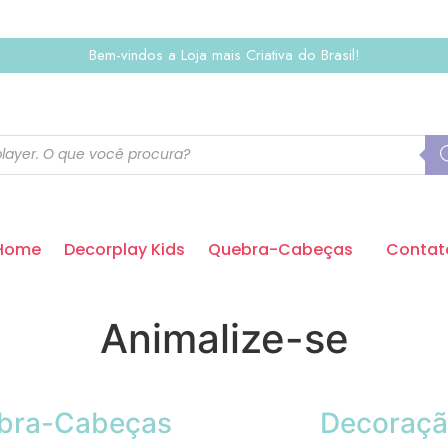
Bem-vindos a Loja mais Criativa do Brasil!
Home
Decorplay Kids
Quebra-Cabeças
Contat
Animalize-se
bra-Cabeças
Decoraç