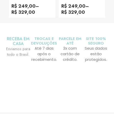
Avaliação
Avaliação
0
0
R$
249,00
–
R$
249,00
–
de
de
5
5
R$
329,00
R$
329,00
RECEBA EM
TROCAS E
PARCELE EM
SITE 100%
DEVOLUÇÕES
ATÉ
SEGURO
CASA
Até 7 dias
3x com
Seus dados
Enviamos para
após o
cartão de
estão
todo o Brasil.
recebimento.
crédito.
protegidos.