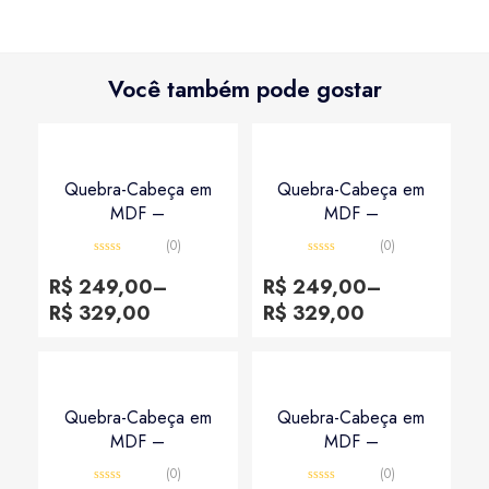
Você também pode gostar
Quebra-Cabeça em
Quebra-Cabeça em
MDF –
MDF –
(0)
(0)
Avaliação
Avaliação
0
0
R$
249,00
–
R$
249,00
–
de
de
5
5
R$
329,00
R$
329,00
Quebra-Cabeça em
Quebra-Cabeça em
MDF –
MDF –
(0)
(0)