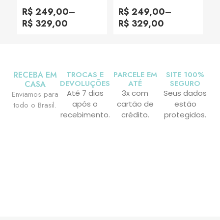
Avaliação
Avaliação
0
0
R$
249,00
–
R$
249,00
–
de
de
5
5
R$
329,00
R$
329,00
RECEBA EM
TROCAS E
PARCELE EM
SITE 100%
DEVOLUÇÕES
ATÉ
SEGURO
CASA
Até 7 dias
3x com
Seus dados
Enviamos para
após o
cartão de
estão
todo o Brasil.
recebimento.
crédito.
protegidos.