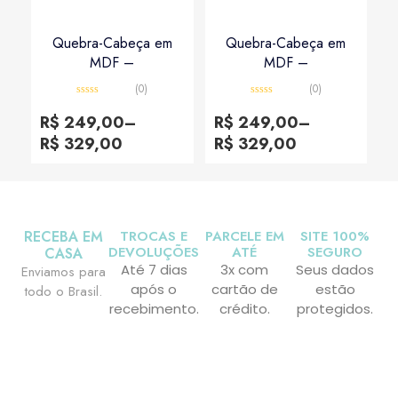
Quebra-Cabeça em
Quebra-Cabeça em
MDF –
MDF –
(0)
(0)
Avaliação
Avaliação
0
0
R$
249,00
–
R$
249,00
–
de
de
5
5
R$
329,00
R$
329,00
RECEBA EM
TROCAS E
PARCELE EM
SITE 100%
DEVOLUÇÕES
ATÉ
SEGURO
CASA
Até 7 dias
3x com
Seus dados
Enviamos para
após o
cartão de
estão
todo o Brasil.
recebimento.
crédito.
protegidos.