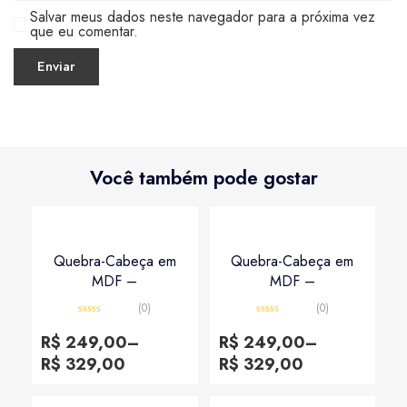
Salvar meus dados neste navegador para a próxima vez
que eu comentar.
Você também pode gostar
Quebra-Cabeça em
Quebra-Cabeça em
MDF –
MDF –
(0)
(0)
Avaliação
Avaliação
0
0
R$
249,00
–
R$
249,00
–
de
de
5
5
R$
329,00
R$
329,00