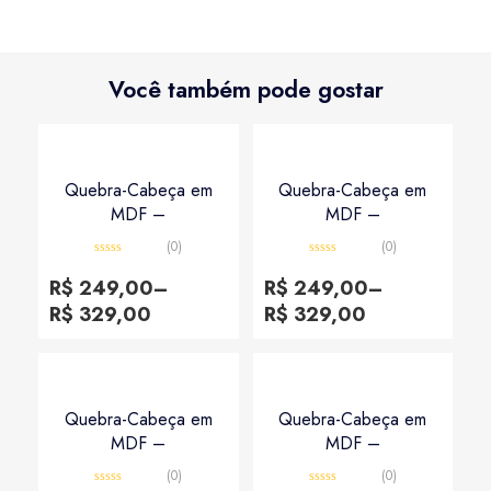
Você também pode gostar
Quebra-Cabeça em
Quebra-Cabeça em
MDF –
MDF –
(0)
(0)
Avaliação
Avaliação
0
0
R$
249,00
–
R$
249,00
–
de
de
5
5
R$
329,00
R$
329,00
Quebra-Cabeça em
Quebra-Cabeça em
MDF –
MDF –
(0)
(0)