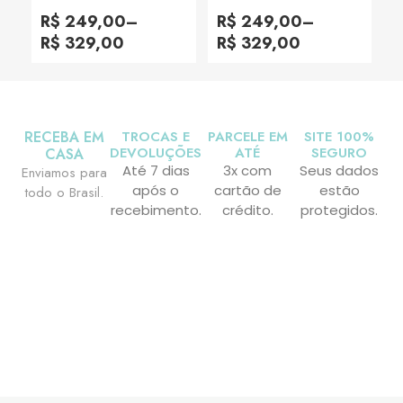
Avaliação
Avaliação
0
0
R$
249,00
–
R$
249,00
–
de
de
5
5
R$
329,00
R$
329,00
RECEBA EM
TROCAS E
PARCELE EM
SITE 100%
DEVOLUÇÕES
ATÉ
SEGURO
CASA
Até 7 dias
3x com
Seus dados
Enviamos para
após o
cartão de
estão
todo o Brasil.
recebimento.
crédito.
protegidos.