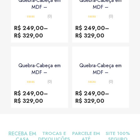
Quebra-Cabeça em
Quebra-Cabeça em
MDF –
MDF –
(0)
(0)
Avaliação
Avaliação
0
0
R$
249,00
–
R$
249,00
–
de
de
5
5
R$
329,00
R$
329,00
Quebra-Cabeça em
Quebra-Cabeça em
MDF –
MDF –
(0)
(0)
Avaliação
Avaliação
0
0
R$
249,00
–
R$
249,00
–
de
de
5
5
R$
329,00
R$
329,00
RECEBA EM
TROCAS E
PARCELE EM
SITE 100%
DEVOLUÇÕES
ATÉ
SEGURO
CASA