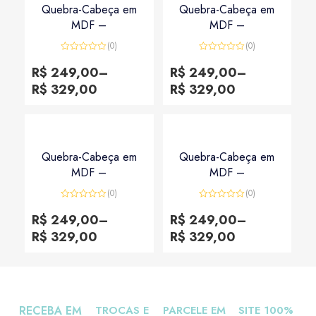
Quebra-Cabeça em
Quebra-Cabeça em
MDF –
MDF –
(0)
(0)
Avaliação
Avaliação
0
0
R$
249,00
–
R$
249,00
–
de
de
5
5
R$
329,00
R$
329,00
Quebra-Cabeça em
Quebra-Cabeça em
MDF –
MDF –
(0)
(0)
Avaliação
Avaliação
0
0
R$
249,00
–
R$
249,00
–
de
de
5
5
R$
329,00
R$
329,00
RECEBA EM
TROCAS E
PARCELE EM
SITE 100%