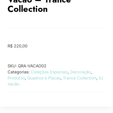
Collection
R$
220,00
SKU:
QRA-VACAO02
Categorias:
Coleções Especiais
,
Decoração
,
Produtos
,
Quadros e Placas
,
Trance Collection
,
VJ
Vacão