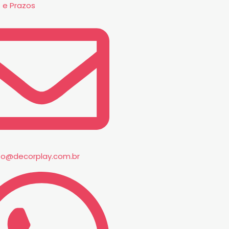
 e Prazos
to@decorplay.com.br