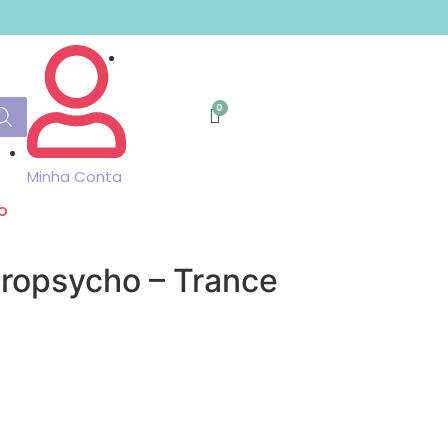
Minha Conta
o
cropsycho – Trance