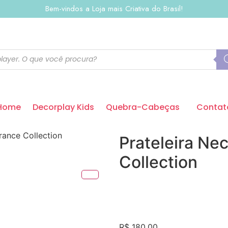
Bem-vindos a Loja mais Criativa do Brasil!
Home
Decorplay Kids
Quebra-Cabeças
Contat
rance Collection
Prateleira Ne
Collection
R$
180,00