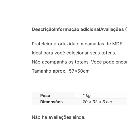
Descrição
Informação adicional
Avaliações 
Prateleira produzida em camadas de MDF
Ideal para você colecionar seus totens.
Não acompanha os totens. Você pode encont
Tamanho aprox.: 57x50cm
Peso
1 kg
Dimensões
70 × 32 × 3 cm
Não há avaliações ainda.