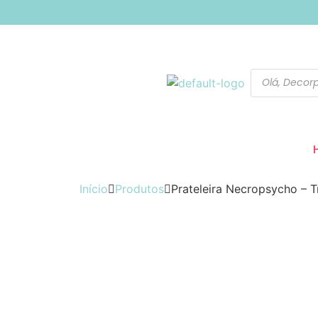
Início
Produtos
Prateleira Necropsycho – T