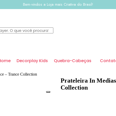
Bem-vindos a Loja mais Criativa do Brasil!
Home
Decorplay Kids
Quebra-Cabeças
Contat
ace – Trance Collection
Prateleira In Media
Collection