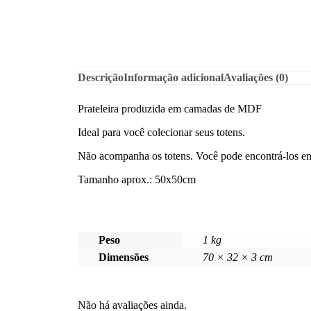
Descrição
Informação adicional
Avaliações (0)
Prateleira produzida em camadas de MDF
Ideal para você colecionar seus totens.
Não acompanha os totens. Você pode encontrá-los em 
Tamanho aprox.: 50x50cm
Peso
1 kg
Dimensões
70 × 32 × 3 cm
Não há avaliações ainda.