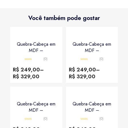
Você também pode gostar
Quebra-Cabeça em
Quebra-Cabeça em
MDF –
MDF –
(0)
(0)
Avaliação
Avaliação
0
0
R$
249,00
–
R$
249,00
–
de
de
5
5
R$
329,00
R$
329,00
Quebra-Cabeça em
Quebra-Cabeça em
MDF –
MDF –
(0)
(0)
Avaliação
Avaliação
0
0