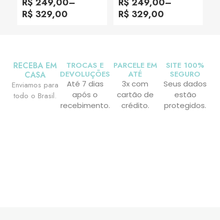
R$
249,00
–
R$
249,00
–
de
de
5
5
R$
329,00
R$
329,00
RECEBA EM
TROCAS E
PARCELE EM
SITE 100%
DEVOLUÇÕES
ATÉ
SEGURO
CASA
Até 7 dias
3x com
Seus dados
Enviamos para
após o
cartão de
estão
todo o Brasil.
recebimento.
crédito.
protegidos.