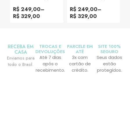
Avaliação
Avaliação
0
0
R$
249,00
–
R$
249,00
–
de
de
5
5
R$
329,00
R$
329,00
RECEBA EM
TROCAS E
PARCELE EM
SITE 100%
DEVOLUÇÕES
ATÉ
SEGURO
CASA
Até 7 dias
3x com
Seus dados
Enviamos para
após o
cartão de
estão
todo o Brasil.
recebimento.
crédito.
protegidos.