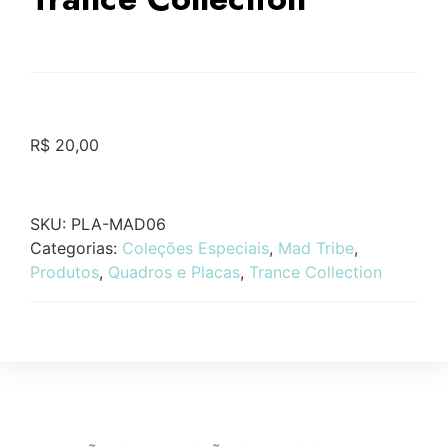
R$
20,00
SKU:
PLA-MAD06
Categorias:
Coleções Especiais
,
Mad Tribe
,
Produtos
,
Quadros e Placas
,
Trance Collection