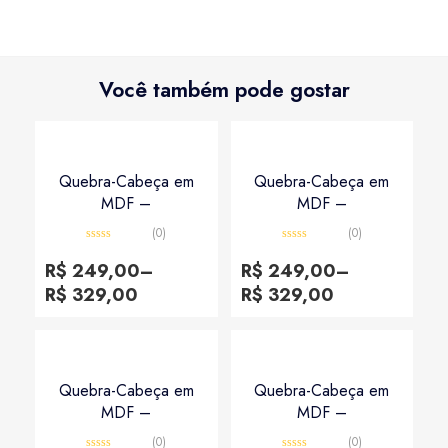
Você também pode gostar
Quebra-Cabeça em
Quebra-Cabeça em
MDF –
MDF –
(0)
(0)
Avaliação
Avaliação
0
0
R$
249,00
–
R$
249,00
–
de
de
5
5
R$
329,00
R$
329,00
Quebra-Cabeça em
Quebra-Cabeça em
MDF –
MDF –
(0)
(0)