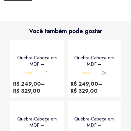
Você também pode gostar
Quebra-Cabeça em
Quebra-Cabeça em
MDF –
MDF –
(0)
(0)
Avaliação
Avaliação
0
0
R$
249,00
–
R$
249,00
–
de
de
5
5
R$
329,00
R$
329,00
Quebra-Cabeça em
Quebra-Cabeça em
MDF –
MDF –