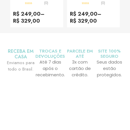
(0)
(0)
Avaliação
Avaliação
0
0
R$
249,00
–
R$
249,00
–
de
de
5
5
R$
329,00
R$
329,00
RECEBA EM
TROCAS E
PARCELE EM
SITE 100%
DEVOLUÇÕES
ATÉ
SEGURO
CASA
Até 7 dias
3x com
Seus dados
Enviamos para
após o
cartão de
estão
todo o Brasil.
recebimento.
crédito.
protegidos.