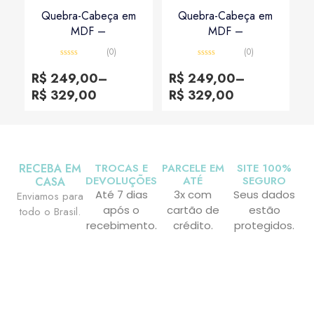
Quebra-Cabeça em
Quebra-Cabeça em
MDF –
MDF –
(0)
(0)
Avaliação
Avaliação
0
0
R$
249,00
–
R$
249,00
–
de
de
5
5
R$
329,00
R$
329,00
RECEBA EM
TROCAS E
PARCELE EM
SITE 100%
DEVOLUÇÕES
ATÉ
SEGURO
CASA
Até 7 dias
3x com
Seus dados
Enviamos para
após o
cartão de
estão
todo o Brasil.
recebimento.
crédito.
protegidos.