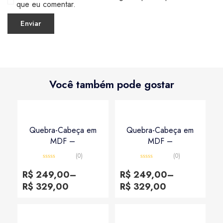
que eu comentar.
Você também pode gostar
Quebra-Cabeça em
Quebra-Cabeça em
MDF –
MDF –
(0)
(0)
Avaliação
Avaliação
0
0
R$
249,00
–
R$
249,00
–
de
de
5
5
R$
329,00
R$
329,00