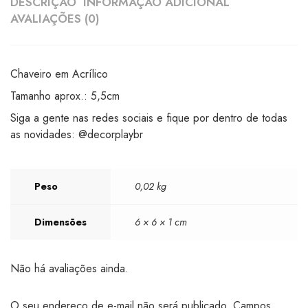
DESCRIÇÃO
INFORMAÇÃO ADICIONAL
AVALIAÇÕES (0)
Chaveiro em Acrílico
Tamanho aprox.: 5,5cm
Siga a gente nas redes sociais e fique por dentro de todas
as novidades: @decorplaybr
Peso
0,02 kg
Dimensões
6 × 6 × 1 cm
Não há avaliações ainda.
O seu endereço de e-mail não será publicado.
Campos