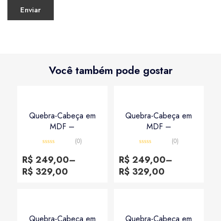
Você também pode gostar
Quebra-Cabeça em
Quebra-Cabeça em
MDF –
MDF –
(0)
(0)
Avaliação
Avaliação
0
0
R$
249,00
–
R$
249,00
–
de
de
5
5
R$
329,00
R$
329,00
Quebra-Cabeça em
Quebra-Cabeça em