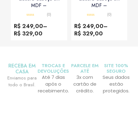
MDF –
MDF –
(0)
(0)
Avaliação
Avaliação
0
0
R$
249,00
–
R$
249,00
–
de
de
5
5
R$
329,00
R$
329,00
RECEBA EM
TROCAS E
PARCELE EM
SITE 100%
DEVOLUÇÕES
ATÉ
SEGURO
CASA
Até 7 dias
3x com
Seus dados
Enviamos para
após o
cartão de
estão
todo o Brasil.
recebimento.
crédito.
protegidos.