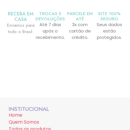
RECEBA EM
TROCAS E
PARCELE EM
SITE 100%
DEVOLUÇÕES
ATÉ
SEGURO
CASA
Até 7 dias
3x com
Seus dados
Enviamos para
após o
cartão de
estão
todo o Brasil.
recebimento.
crédito.
protegidos.
INSTITUCIONAL
Home
Quem Somos
Todos os produtos