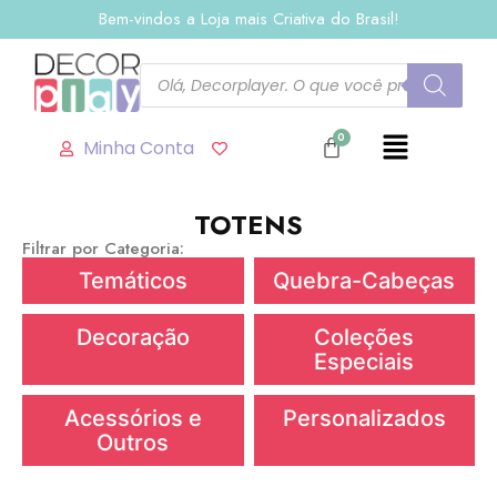
Bem-vindos a Loja mais Criativa do Brasil!
Minha Conta
TOTENS
Filtrar por Categoria:
Temáticos
Quebra-Cabeças
Decoração
Coleções
Especiais
Acessórios e
Personalizados
Outros